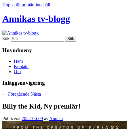
Hoppa till primärt innehåll
Annikas tv-blogg
Sök
Huvudmeny
Hem
Kontakt
Om
Inläggsnavigering
←
Föregående
Nästa
→
Billy the Kid, Ny premiär!
Publicerat
2022-06-09
av
Annika