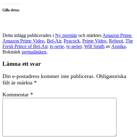
Gilla detta:
Detta inlägg publicerades i
Ny premiär
och märktes
Amazon Prime
,
Amazon Prime Video
,
Bel-Air
,
Peacock
,
Prime Video
,
Reboot
,
The
Fresh Prince of Bel-Air
,
tv-serie
,
tv-serier
,
Will Smith
av
Annika
.
Bokmärk
permalänken
.
Lämna ett svar
Din e-postadress kommer inte publiceras.
Obligatoriska
fält är märkta
*
Kommentar
*