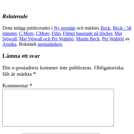
Relaterade
Detta inlägg publicerades i
Ny premiär
och märktes
Beck
,
Beck - 58
minuter
,
C More
,
CMore
,
Film
,
Filmer baserade på böcker
,
Maj
Sjöwall
,
Maj Sjöwall och Per Wahlöö
,
Martin Beck
,
Per Wahlöö
av
Annika
. Bokmärk
permalänken
.
Lämna ett svar
Din e-postadress kommer inte publiceras.
Obligatoriska
fält är märkta
*
Kommentar
*