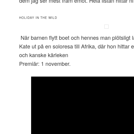
dem jag ser mest fram emot. Hela listan hittar n
HOLIDAY IN THE WILD
När barnen flytt boet och hennes man plötsligt 
Kate ut på en soloresa till Afrika, där hon hittar
och kanske kärleken
Premiär: 1 november.