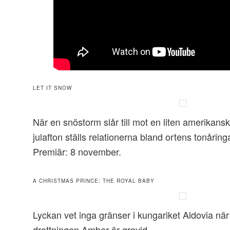
LET IT SNOW
När en snöstorm slår till mot en liten amerikansk
julafton ställs relationerna bland ortens tonåring
Premiär: 8 november.
A CHRISTMAS PRINCE: THE ROYAL BABY
Lyckan vet inga gränser i kungariket Aldovia när 
drottningen Amber är gravid.