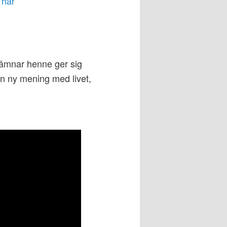
i
här
lämnar henne ger sig
 en ny mening med livet,