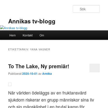
Hoppa
Hoppa
till
till
Sök
primärt
sekundärt
innehåll
innehåll
Annikas tv-blogg
Huvudmeny
Hem
Kontakt
Om
ETIKETTARKIV:
YANA VAGNER
To The Lake, Ny premiär!
Publicerat
2020-10-01
av
Annika
När världen ödeläggs av en fruktansvärd
sjukdom riskerar en grupp människor sina liv
och sin mänsklighet i en brutal kamp för