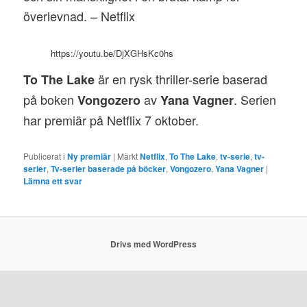
överlevnad. – Netflix
https://youtu.be/DjXGHsKc0hs
är en rysk thriller-serie baserad
To The Lake
på boken
av
. Serien
Vongozero
Yana Vagner
har premiär på Netflix 7 oktober.
Publicerat i
Ny premiär
|
Märkt
Netflix
,
To The Lake
,
tv-serie
,
tv-
serier
,
Tv-serier baserade på böcker
,
Vongozero
,
Yana Vagner
|
Lämna ett svar
Drivs med WordPress