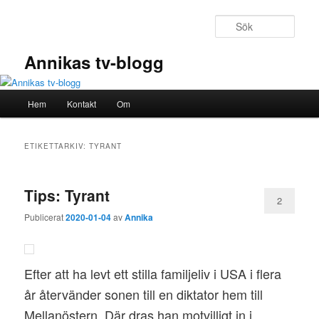
Hoppa
Hoppa
till
till
Sök
primärt
sekundärt
innehåll
innehåll
Annikas tv-blogg
Huvudmeny
Hem
Kontakt
Om
ETIKETTARKIV:
TYRANT
Tips: Tyrant
2
Publicerat
2020-01-04
av
Annika
Efter att ha levt ett stilla familjeliv i USA i flera
år återvänder sonen till en diktator hem till
Mellanöstern. Där dras han motvilligt in i