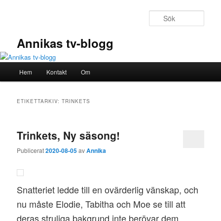
Hoppa
Hoppa
till
till
Sök
primärt
sekundärt
innehåll
innehåll
Annikas tv-blogg
Huvudmeny
Hem
Kontakt
Om
ETIKETTARKIV:
TRINKETS
Trinkets, Ny säsong!
Publicerat
2020-08-05
av
Annika
Snatteriet ledde till en ovärderlig vänskap, och
nu måste Elodie, Tabitha och Moe se till att
deras struliga bakgrund inte berövar dem