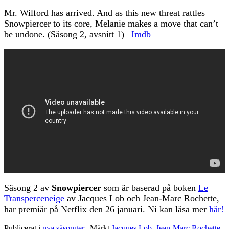
Mr. Wilford has arrived. And as this new threat rattles
Snowpiercer to its core, Melanie makes a move that can’t
be undone. (Säsong 2, avsnitt 1) –
Imdb
Säsong 2 av
Snowpiercer
som är baserad på boken
Le
Transperceneige
av Jacques Lob och Jean-Marc Rochette,
har premiär på Netflix den 26 januari. Ni kan läsa mer
här!
Publicerat i
nya säsonger
|
Märkt
Jacques Lob
,
Jean-Marc Rochette
,