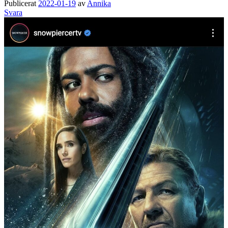
Publicerat
2022-01-19
av
Annika
Svara