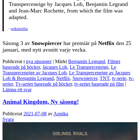
Transperceneige by Jacques Lob, Benjamin Legrand
and Jean-Marc Rochette, from which the film was
adapted.
–
wikipedia
Säsong 3 av
Snowpiercer
har premiär på
Netflix
den 25
januari, med nytt avsnitt varje vecka.
Publicerat i
nya säsonger
|
Märkt
Benjamin Legrand
,
Filmer
baserade på böcker
,
Jacques Lob
,
Le Transperceneige
,
Le
Transperceneige av Jacques Lob
,
Le Transperceneige av Jacques
Lob & Benjamin Legrand
,
Netflix
,
Snowpiercer
,
TNT
,
tv-serie
,
tv-
serier
,
Tv-serier baserade på böcker
,
tv-serier baserade på film
|
Lämna ett svar
Animal Kingdom, Ny säsong!
Publicerat
2021-07-08
av
Annika
Svara