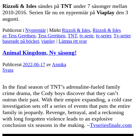
Rizzoli & Isles
sändes på
TNT
under 7 säsonger mellan
2010-2016. Serien får nu en nypremiär på
Viaplay
den 3
augusti.
Publicerat i
Nypremiär
|
Märkt
Rizzoli & Isles
,
Rizzoli & Isles
av Tess Gerritsen
,
Tess Gerritsen
,
TNT
,
tv-serie
,
tv-serier
,
Tv-serier
baserade på böcker
,
viaplay
|
Lämna ett svar
Animal Kingdom, Ny säsong!
Publicerat
2022-06-17
av
Annika
Svara
In the final season of TNT’s adrenaline-fueled family
crime drama, the Cody boys discover that they can’t
outrun their past. With their empire expanding, a cold case
investigation sets off a series of events that puts the entire
family in jeopardy. Revenge, betrayal, and a reckoning
with long forgotten violence leads to an explosive
conclusion six seasons in the making. –
Tvseriesfinale.com