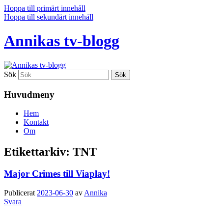
Hoppa till primärt innehåll
Hoppa till sekundärt innehåll
Annikas tv-blogg
Sök
Huvudmeny
Hem
Kontakt
Om
Etikettarkiv:
TNT
Major Crimes till Viaplay!
Publicerat
2023-06-30
av
Annika
Svara