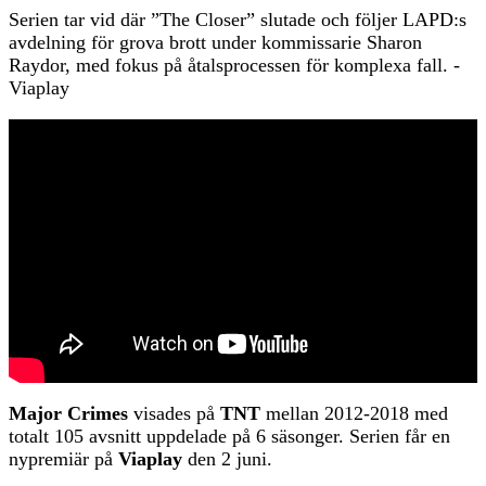
Serien tar vid där ”The Closer” slutade och följer LAPD:s
avdelning för grova brott under kommissarie Sharon
Raydor, med fokus på åtalsprocessen för komplexa fall. -
Viaplay
Major Crimes
visades på
TNT
mellan 2012-2018 med
totalt 105 avsnitt uppdelade på 6 säsonger. Serien får en
nypremiär på
Viaplay
den 2 juni.