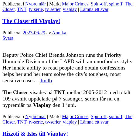
Publicerat i
Nypremiär
|
Märkt
Major Crimes
,
Spin-off
,
spinoff
,
The
Closer
,
TNT
,
tv-serie
,
tv-serier
,
viaplay
|
Lämna ett svar
The Closer till Viaplay!
Publicerat
2023-06-29
av
Annika
Svara
Deputy Police Chief Brenda Johnson runs the Priority
Homicide Division of the LAPD with an unorthodox style.
Her innate ability to read people and obtain confessions
helps her and her team solve the city’s toughest, most
sensitive cases. –
Imdb
The Closer
visades på
TNT
mellan 2005-2012 med totalt
109 avsnitt uppdelade på 7 säsonger, serien får nu en
nypremiär på
Viaplay
den 1 juni.
Publicerat i
Nypremiär
|
Märkt
Major Crimes
,
Spin-off
,
spinoff
,
The
Closer
,
TNT
,
tv-serie
,
tv-serier
,
viaplay
|
Lämna ett svar
Rizzoli & Isles till Viaplay!