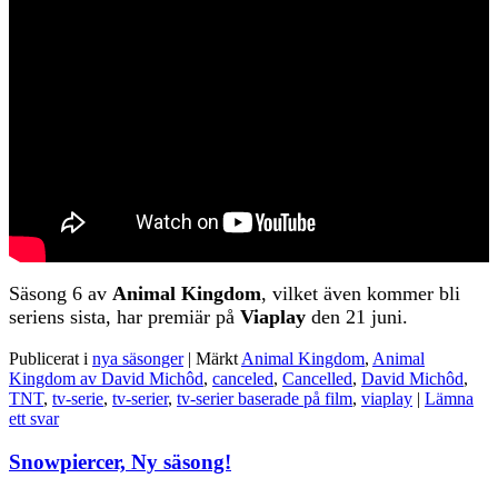
Säsong 6 av
Animal Kingdom
, vilket även kommer bli
seriens sista, har premiär på
Viaplay
den 21 juni.
Publicerat i
nya säsonger
|
Märkt
Animal Kingdom
,
Animal
Kingdom av David Michôd
,
canceled
,
Cancelled
,
David Michôd
,
TNT
,
tv-serie
,
tv-serier
,
tv-serier baserade på film
,
viaplay
|
Lämna
ett svar
Snowpiercer, Ny säsong!