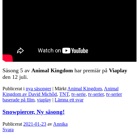
Säsong 5 av
Animal Kingdom
har premiär på
Viaplay
den 12 juli.
Publicerat i
nya säsonger
|
Märkt
Animal Kingdom
,
Animal
Kingdom av David Michôd
,
TNT
,
tv-serie
,
tv-serier
,
tv-serier
baserade på film
,
viaplay
|
Lämna ett svar
Snowpiercer, Ny säsong!
Publicerat
2021-01-23
av
Annika
Svara