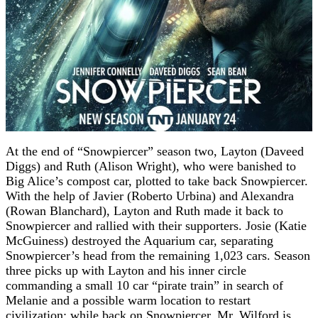
At the end of “Snowpiercer” season two, Layton (Daveed
Diggs) and Ruth (Alison Wright), who were banished to
Big Alice’s compost car, plotted to take back Snowpiercer.
With the help of Javier (Roberto Urbina) and Alexandra
(Rowan Blanchard), Layton and Ruth made it back to
Snowpiercer and rallied with their supporters. Josie (Katie
McGuiness) destroyed the Aquarium car, separating
Snowpiercer’s head from the remaining 1,023 cars. Season
three picks up with Layton and his inner circle
commanding a small 10 car “pirate train” in search of
Melanie and a possible warm location to restart
civilization; while back on Snowpiercer, Mr. Wilford is