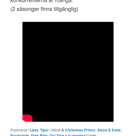
(2 säsonger finns tillgänglig)
Publicerat i
Lista
,
Tips!
|
Märkt
A Christmas Prince
,
Alexa & Katie
,
Backstage
,
Free Rein
,
Go! Vive a tu manera/ Livet