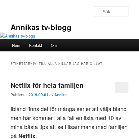
Hoppa
Hoppa
till
till
Sök
primärt
sekundärt
innehåll
innehåll
Annikas tv-blogg
Huvudmeny
Hem
Kontakt
Om
ETIKETTARKIV:
TILL ALLA KILLAR JAG HAR GILLAT
Netflix för hela familjen
Publicerat
2019-09-01
av
Annika
Ibland finns det för många serier att välja bland
men här kommer i alla fall en lista med 10 av
mina bästa tips att se tillsammans med familjen
på
.
Netflix