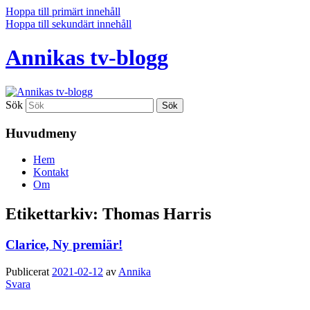
Hoppa till primärt innehåll
Hoppa till sekundärt innehåll
Annikas tv-blogg
Sök
Huvudmeny
Hem
Kontakt
Om
Etikettarkiv:
Thomas Harris
Clarice, Ny premiär!
Publicerat
2021-02-12
av
Annika
Svara