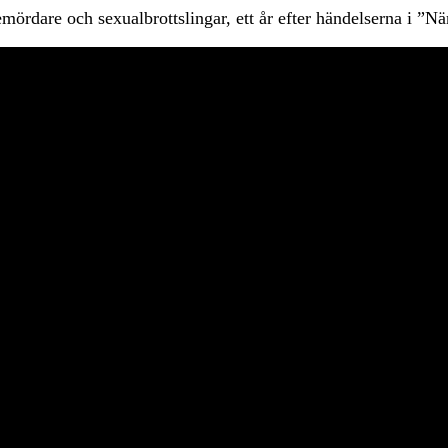
riemördare och sexualbrottslingar, ett år efter händelserna i ”