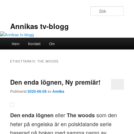
Hoppa
Hoppa
till
till
Sök
primärt
sekundärt
innehåll
innehåll
Annikas tv-blogg
Huvudmeny
Hem
Kontakt
Om
ETIKETTARKIV:
THE WOODS
Den enda lögnen, Ny premiär!
Publicerat
2020-06-08
av
Annika
eller
som den
Den enda lögnen
The woods
heter på engelska är en polsktalande serie
baserad på boken med samma namn av