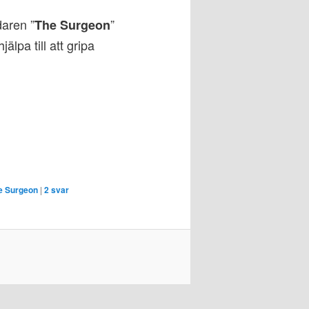
daren ”
”
The Surgeon
älpa till att gripa
e Surgeon
|
2
svar