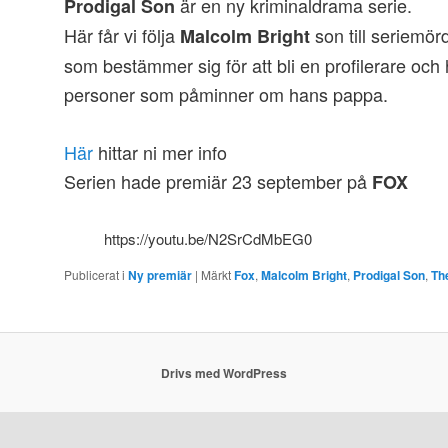
är en ny kriminaldrama serie.
Prodigal Son
Här får vi följa
son till seriemör
Malcolm Bright
som bestämmer sig för att bli en profilerare och hj
personer som påminner om hans pappa.
Här
hittar ni mer info
Serien hade premiär 23 september på
FOX
https://youtu.be/N2SrCdMbEG0
Publicerat i
Ny premiär
|
Märkt
Fox
,
Malcolm Bright
,
Prodigal Son
,
Th
Drivs med WordPress