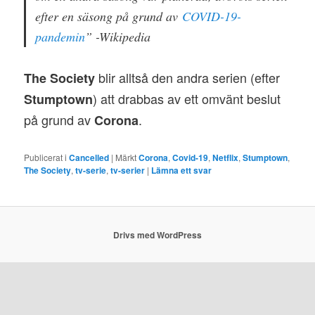
efter en säsong på grund av
COVID-19-
pandemin
” -Wikipedia
blir alltså den andra serien (efter
The Society
) att drabbas av ett omvänt beslut
Stumptown
på grund av
.
Corona
Publicerat i
Cancelled
|
Märkt
Corona
,
Covid-19
,
Netflix
,
Stumptown
,
The Society
,
tv-serie
,
tv-serier
|
Lämna ett svar
Drivs med WordPress