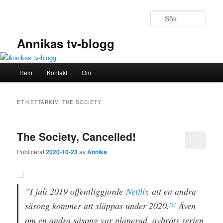
Hoppa
Hoppa
till
till
Sök
primärt
sekundärt
innehåll
innehåll
Annikas tv-blogg
Huvudmeny
Hem
Kontakt
Om
ETIKETTARKIV:
THE SOCIETY
The Society, Cancelled!
Publicerat
2020-10-23
av
Annika
”I juli 2019 offentliggjorde
Netflix
att en andra
säsong kommer att släppas under 2020.
Även
[1]
om en andra säsong var planerad, avbröts serien