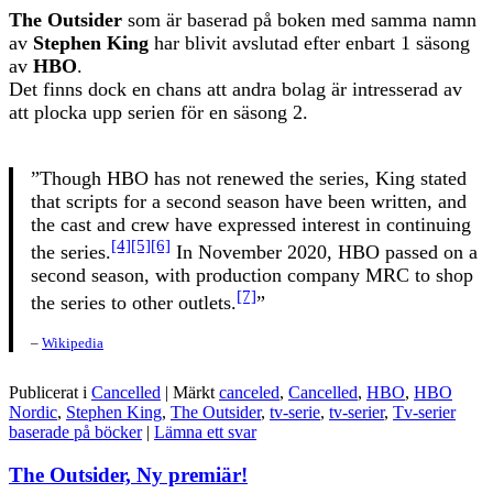
The Outsider
som är baserad på boken med samma namn
av
Stephen King
har blivit avslutad efter enbart 1 säsong
av
HBO
.
Det finns dock en chans att andra bolag är intresserad av
att plocka upp serien för en säsong 2.
”Though HBO has not renewed the series, King stated
that scripts for a second season have been written, and
the cast and crew have expressed interest in continuing
[4]
[5]
[6]
the series.
In November 2020, HBO passed on a
second season, with production company MRC to shop
[7]
the series to other outlets.
”
–
Wikipedia
Publicerat i
Cancelled
|
Märkt
canceled
,
Cancelled
,
HBO
,
HBO
Nordic
,
Stephen King
,
The Outsider
,
tv-serie
,
tv-serier
,
Tv-serier
baserade på böcker
|
Lämna ett svar
The Outsider, Ny premiär!