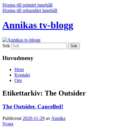
Hoppa till primärt innehåll
Hoppa till sekundärt innehåll
Annikas tv-blogg
Sök
Huvudmeny
Hem
Kontakt
Om
Etikettarkiv:
The Outsider
The Outsider, Cancelled!
Publicerat
2020-11-29
av
Annika
Svara