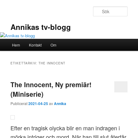
Hoppa
Hoppa
till
till
Sök
primärt
sekundärt
innehåll
innehåll
Annikas tv-blogg
Huvudmeny
Hem
Kontakt
Om
ETIKETTARKIV:
THE INNOCENT
The Innocent, Ny premiär!
(Miniserie)
Publicerat
2021-04-25
av
Annika
Efter en tragisk olycka blir en man indragen i
mörka intriger och mord. När han till slut återfår