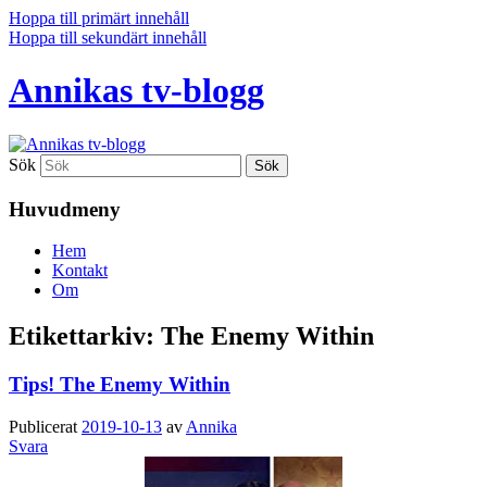
Hoppa till primärt innehåll
Hoppa till sekundärt innehåll
Annikas tv-blogg
Sök
Huvudmeny
Hem
Kontakt
Om
Etikettarkiv:
The Enemy Within
Tips! The Enemy Within
Publicerat
2019-10-13
av
Annika
Svara