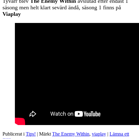
Tyvärr blev
The Enemy Within
avslutad efter endast 1
säsong men helt klart sevärd ändå, säsong 1 finns på
Viaplay
Publicerat i
Tips!
|
Märkt
The Enemy Within
,
viaplay
|
Lämna ett