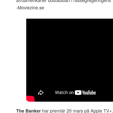
afroamerikaner bostadslån i rassegregeringens 
-Moviezine.se
har premiär 20 mars på Apple TV+
The Banker