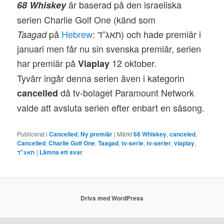
är baserad på den israeliska
68 Whiskey
serien Charlie Golf One (känd som
på
Hebrew
: תאג”ד‎) och hade premiär i
Taagad
januari men får nu sin svenska premiär, serien
har premiär på
12 oktober.
Viaplay
Tyvärr ingår denna serien även i kategorin
då tv-bolaget Paramount Network
cancelled
valde att avsluta serien efter enbart en säsong.
Publicerat i
Cancelled
,
Ny premiär
|
Märkt
68 Whiskey
,
canceled
,
Cancelled
,
Charlie Golf One
,
Taagad
,
tv-serie
,
tv-serier
,
viaplay
,
|
Lämna ett svar
Drivs med WordPress