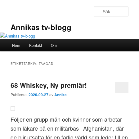
Hoppa
Hoppa
till
till
Sök
primärt
sekundärt
innehåll
innehåll
Annikas tv-blogg
Huvudmeny
Hem
Kontakt
Om
ETIKETTARKIV:
TAAGAD
68 Whiskey, Ny premiär!
Publicerat
2020-09-27
av
Annika
Följer en grupp män och kvinnor som arbetar
som läkare på en militärbas i Afghanistan, där
de blir utsatta för en farlig värld som leder till en