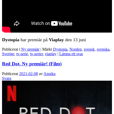
Dystopia
har premiär på
Viaplay
den 13 juni
Publicerat i
Ny premiär
|
Märkt
Dystopia
,
Norden
,
svensk
,
svenska
,
Sverige
,
tv-serie
,
tv-serier
,
viaplay
|
Lämna ett svar
Red Dot, Ny premiär! (Film)
Publicerat
2021-02-08
av
Annika
Svara