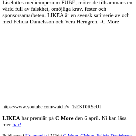
Liselottes medieimperium FUBE, möter de tillsammans en
värld full av falskhet, omöjliga krav, fester och
sponsorsamarbeten. LIKEA är en svensk satirserie av och
med Felicia Danielsson och Vera Herngren. -C More
https://www.youtube.com/watch?v=1sEST0RScUI
LIKEA
har premiär på
C More
den 6 april. Ni kan läsa
mer
här!
Publicerat i
Ny premiär
|
Märkt
C More
,
CMore
,
Felicia Danielsson
,