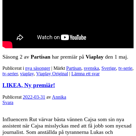
Säsong 2 av
Partisan
har premiär på
Viaplay
den 1 maj.
Publicerat i
nya säsonger
|
Märkt
Partisan
,
svenska
,
Sverige
,
tv-serie
,
tv-serier
,
viaplay
,
Viaplay Original
|
Lämna ett svar
LIKEA, Ny premiär!
Publicerat
2022-03-31
av
Annika
Svara
Influencern Rut värvar bästa vännen Cajsa som sin nya
assistent när Cajsa misslyckas med att få jobb som nyexad
journalist. Som anställda på tyrannerna Lukas och