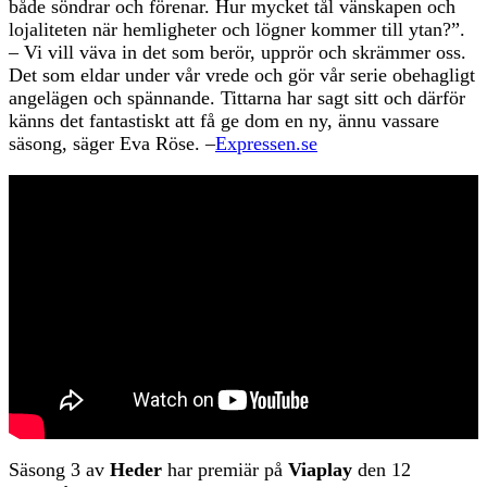
både söndrar och förenar. Hur mycket tål vänskapen och
lojaliteten när hemligheter och lögner kommer till ytan?”.
– Vi vill väva in det som berör, upprör och skrämmer oss.
Det som eldar under vår vrede och gör vår serie obehagligt
angelägen och spännande. Tittarna har sagt sitt och därför
känns det fantastiskt att få ge dom en ny, ännu vassare
säsong, säger Eva Röse. –
Expressen.se
Säsong 3 av
Heder
har premiär på
Viaplay
den 12