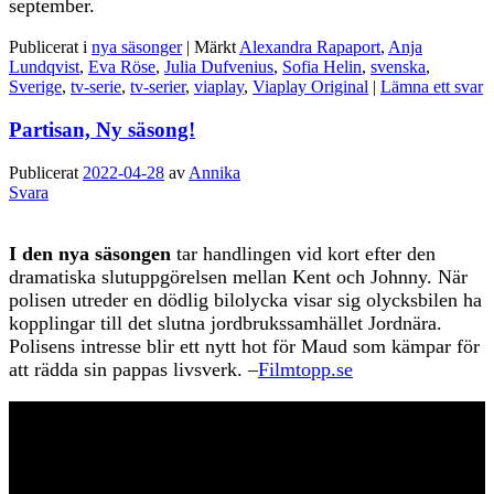
september.
Publicerat i
nya säsonger
|
Märkt
Alexandra Rapaport
,
Anja
Lundqvist
,
Eva Röse
,
Julia Dufvenius
,
Sofia Helin
,
svenska
,
Sverige
,
tv-serie
,
tv-serier
,
viaplay
,
Viaplay Original
|
Lämna ett svar
Partisan, Ny säsong!
Publicerat
2022-04-28
av
Annika
Svara
I den nya säsongen
tar handlingen vid kort efter den
dramatiska slutuppgörelsen mellan Kent och Johnny. När
polisen utreder en dödlig bilolycka visar sig olycksbilen ha
kopplingar till det slutna jordbrukssamhället Jordnära.
Polisens intresse blir ett nytt hot för Maud som kämpar för
att rädda sin pappas livsverk. –
Filmtopp.se