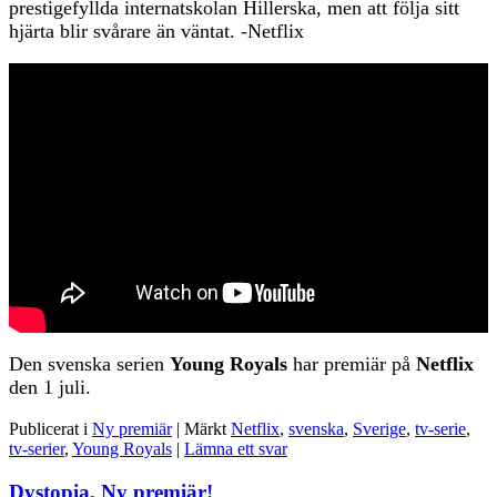
prestigefyllda internatskolan Hillerska, men att följa sitt
hjärta blir svårare än väntat. -Netflix
Den svenska serien
Young Royals
har premiär på
Netflix
den 1 juli.
Publicerat i
Ny premiär
|
Märkt
Netflix
,
svenska
,
Sverige
,
tv-serie
,
tv-serier
,
Young Royals
|
Lämna ett svar
Dystopia, Ny premiär!