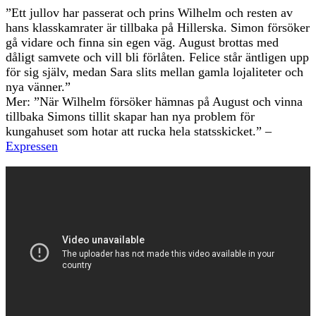
”Ett jullov har passerat och prins Wilhelm och resten av
hans klasskamrater är tillbaka på Hillerska. Simon försöker
gå vidare och finna sin egen väg. August brottas med
dåligt samvete och vill bli förlåten. Felice står äntligen upp
för sig själv, medan Sara slits mellan gamla lojaliteter och
nya vänner.”
Mer: ”När Wilhelm försöker hämnas på August och vinna
tillbaka Simons tillit skapar han nya problem för
kungahuset som hotar att rucka hela statsskicket.” –
Expressen