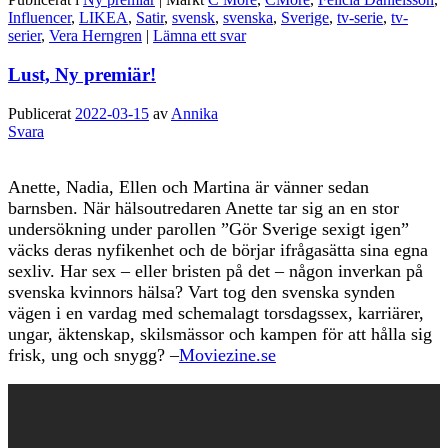
Influencer
,
LIKEA
,
Satir
,
svensk
,
svenska
,
Sverige
,
tv-serie
,
tv-
serier
,
Vera Herngren
|
Lämna ett svar
Lust, Ny premiär!
Publicerat
2022-03-15
av
Annika
Svara
Anette, Nadia, Ellen och Martina är vänner sedan
barnsben. När hälsoutredaren Anette tar sig an en stor
undersökning under parollen ”Gör Sverige sexigt igen”
väcks deras nyfikenhet och de börjar ifrågasätta sina egna
sexliv. Har sex – eller bristen på det – någon inverkan på
svenska kvinnors hälsa? Vart tog den svenska synden
vägen i en vardag med schemalagt torsdagssex, karriärer,
ungar, äktenskap, skilsmässor och kampen för att hålla sig
frisk, ung och snygg? –
Moviezine.se