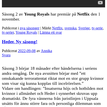
Säsong 2 av
Young Royals
har premiär på
Netflix
den 1
november.
Publicerat i
nya säsonger
|
Märkt
Netflix
,
svenska
,
Sverige
,
tv-serie
,
tv-serier
,
Young Royals
|
Lämna ett svar
Heder, Ny säsong!
Publicerat
2022-09-08
av
Annika
Svara
Säsong 3 börjar 18 månader efter händelserna i seriens
andra omgång. De nya avsnitten börjar med ”ett
omskakande terrorattentat riktat mot en stor grupp kvinnor
som visar sig kunna kopplas till incelrörelsen.”
Vidare om handlingen: ”Insatserna höjs och hotbilden mot
kvinnor i allmänhet och Heder i synnerhet skruvas upp
dramatiskt. De fyra vännerna från juristlinjen i Uppsala
utsätts för ännu större fara och personliga dilemman som