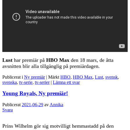
Lust
har premiär på
HBO
Max
den 18 mars, de åtta
avsnitten blir alla tillgänglig på premiärdagen.
Publicerat i
Ny premiär
|
Märkt
HBO
,
HBO Max
,
Lust
,
svensk
,
svenska
,
tv-serie
,
tv-serier
|
Lämna ett svar
Young Royals, Ny premiär!
Publicerat
2021-06-29
av
Annika
Svara
Prins Wilhelm gör sig motvilligt hemmastadd på den