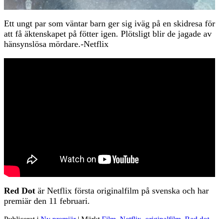
Ett ungt par som väntar barn ger sig iväg på en skidresa för
att få äktenskapet på fötter igen. Plötsligt blir de jagade av
hänsynslösa mördare.-Netflix
Red Dot
är Netflix första originalfilm på svenska och har
premiär den 11 februari.