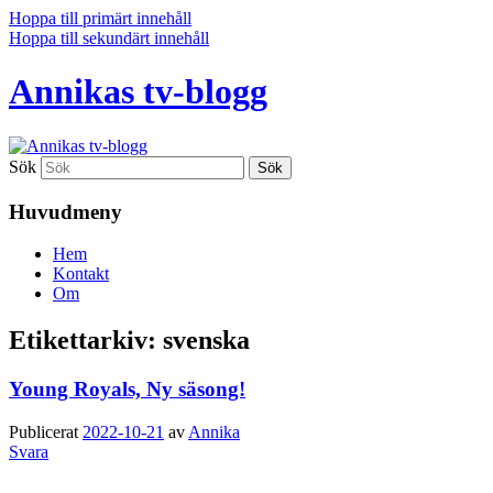
Hoppa till primärt innehåll
Hoppa till sekundärt innehåll
Annikas tv-blogg
Sök
Huvudmeny
Hem
Kontakt
Om
Etikettarkiv:
svenska
Young Royals, Ny säsong!
Publicerat
2022-10-21
av
Annika
Svara