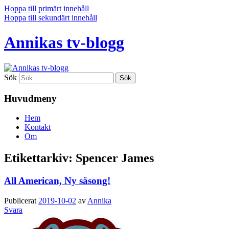
Hoppa till primärt innehåll
Hoppa till sekundärt innehåll
Annikas tv-blogg
Sök
Huvudmeny
Hem
Kontakt
Om
Etikettarkiv:
Spencer James
All American, Ny säsong!
Publicerat
2019-10-02
av
Annika
Svara