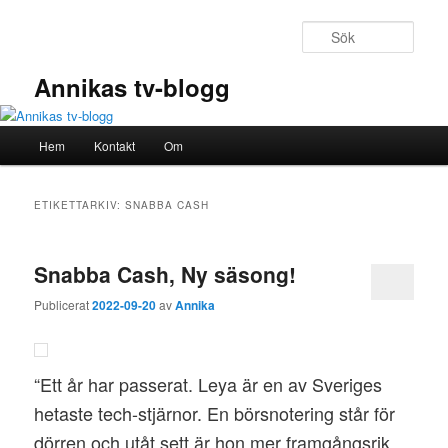
Hoppa
Hoppa
till
till
Sök
primärt
sekundärt
innehåll
innehåll
Annikas tv-blogg
Huvudmeny
Hem
Kontakt
Om
ETIKETTARKIV:
SNABBA CASH
Snabba Cash, Ny säsong!
Publicerat
2022-09-20
av
Annika
“Ett år har passerat. Leya är en av Sveriges
hetaste tech-stjärnor. En börsnotering står för
dörren och utåt sett är hon mer framgångsrik