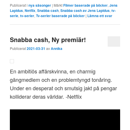
Publicerat i
nya säsonger
|
Märkt
Filmer baserade på böcker
,
Jens
Lapidus
,
Netflix
,
Snabba cash
,
Snabba cash av Jens Lapidus
,
tv-
serie
,
tv-serier
,
Tv-serier baserade på böcker
|
Lämna ett svar
Snabba cash, Ny premiär!
Publicerat
2021-03-31
av
Annika
En ambitiös affärskvinna, en charmig
gängmedlem och en problemtyngd tonåring.
Under en desperat och smutsig jakt på pengar
kolliderar deras världar. -Netflix