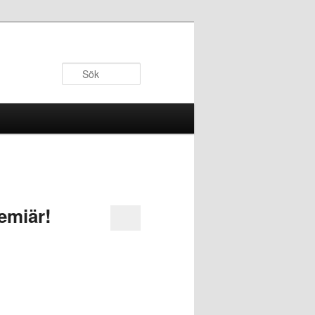
Sök
emiär!