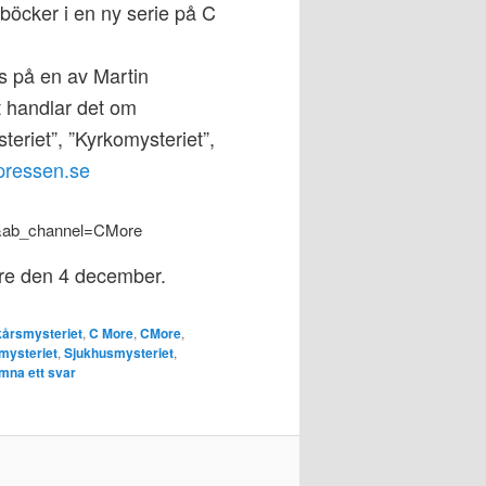
böcker i en ny serie på C
as på en av Martin
t handlar det om
eriet”, ”Kyrkomysteriet”,
pressen.se
&ab_channel=CMore
re den 4 december.
årsmysteriet
,
C More
,
CMore
,
mysteriet
,
Sjukhusmysteriet
,
mna ett svar