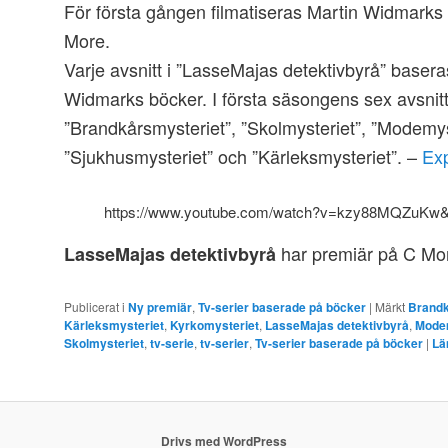
För första gången filmatiseras Martin Widmarks 
More.
Varje avsnitt i ”LasseMajas detektivbyrå” baser
Widmarks böcker. I första säsongens sex avsnit
”Brandkårsmysteriet”, ”Skolmysteriet”, ”Modemyst
”Sjukhusmysteriet” och ”Kärleksmysteriet”. –
Ex
https://www.youtube.com/watch?v=kzy88MQZuKw
har premiär på C Mo
LasseMajas detektivbyrå
Publicerat i
Ny premiär
,
Tv-serier baserade på böcker
|
Märkt
Brandk
Kärleksmysteriet
,
Kyrkomysteriet
,
LasseMajas detektivbyrå
,
Mode
Skolmysteriet
,
tv-serie
,
tv-serier
,
Tv-serier baserade på böcker
|
Lä
Drivs med WordPress