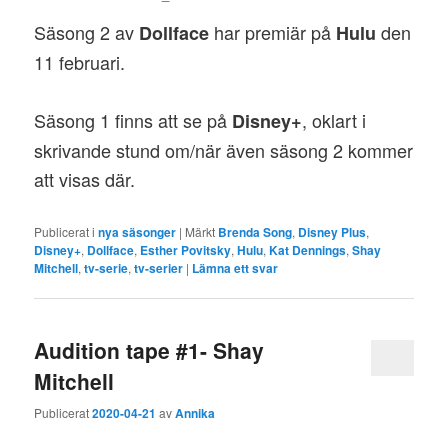
Säsong 2 av
har premiär på
den
Dollface
Hulu
11 februari.
Säsong 1 finns att se på
, oklart i
Disney+
skrivande stund om/när även säsong 2 kommer
att visas där.
Publicerat i
nya säsonger
|
Märkt
Brenda Song
,
Disney Plus
,
Disney+
,
Dollface
,
Esther Povitsky
,
Hulu
,
Kat Dennings
,
Shay
Mitchell
,
tv-serie
,
tv-serier
|
Lämna ett svar
Audition tape #1- Shay
Mitchell
Publicerat
2020-04-21
av
Annika