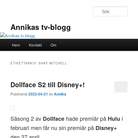
Hoppa
Hoppa
till
till
Sök
primärt
sekundärt
innehåll
innehåll
Annikas tv-blogg
Huvudmeny
Hem
Kontakt
Om
ETIKETTARKIV:
SHAY MITCHELL
Dollface S2 till Disney+!
Publicerat
2022-04-21
av
Annika
Säsong 2 av
hade premiär på
i
Dollface
Hulu
februari men får nu sin premiär på
Disney+
den 27 april.