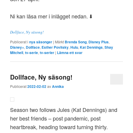
Ni kan läsa mer i inlägget nedan. ⬇️
Dollface, Ny säsong!
Publicerat i
nya säsonger
|
Märkt
Brenda Song
,
Disney Plus
,
Disney+
,
Dollface
,
Esther Povitsky
,
Hulu
,
Kat Dennings
,
Shay
Mitchell
,
tv-serie
,
tv-serier
|
Lämna ett svar
Dollface, Ny säsong!
Publicerat
2022-02-02
av
Annika
Season two follows Jules (Kat Dennings) and
her best friends – post pandemic, post
heartbreak, heading toward turning thirty.