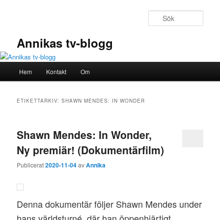
Hoppa
Hoppa
till
till
Sök
primärt
sekundärt
innehåll
innehåll
Annikas tv-blogg
Huvudmeny
Hem
Kontakt
Om
ETIKETTARKIV:
SHAWN MENDES: IN WONDER
Shawn Mendes: In Wonder,
Ny premiär! (Dokumentärfilm)
Publicerat
2020-11-04
av
Annika
Denna dokumentär följer Shawn Mendes under
hans världsturné, där han öppenhjärtigt