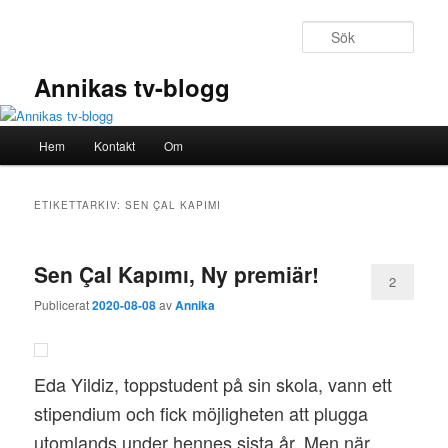
Hoppa
Hoppa
till
till
Sök
primärt
sekundärt
innehåll
innehåll
Annikas tv-blogg
Huvudmeny
Hem
Kontakt
Om
ETIKETTARKIV:
SEN ÇAL KAPIMI
Sen Çal Kapımı, Ny premiär!
2
Publicerat
2020-08-08
av
Annika
Eda Yildiz, toppstudent på sin skola, vann ett
stipendium och fick möjligheten att plugga
utomlands under hennes sista år. Men när