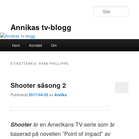
Hoppa
Hoppa
till
till
Sök
primärt
sekundärt
innehåll
innehåll
Annikas tv-blogg
Huvudmeny
Hem
Kontakt
Om
ETIKETTARKIV:
RYAN PHILLIPPE
Shooter säsong 2
Publicerat
2017-04-25
av
Annika
är en Amerikans TV-serie som är
Shooter
baserad på novellen ”Point of impact” av