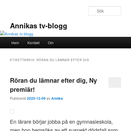
Hoppa
Hoppa
till
till
Sök
primärt
sekundärt
innehåll
innehåll
Annikas tv-blogg
Huvudmeny
Hem
Kontakt
Om
ETIKETTARKIV:
RÖRAN DU LÄMNAR EFTER DIG
Röran du lämnar efter dig, Ny
premiär!
Publicerat
2020-12-09
av
Annika
En lärare börjar jobba på en gymnasieskola,
men hon hemsöks av ett suspekt dödsfall som