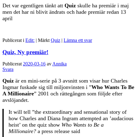
Det var egentligen tänkt att
Quiz
skulle ha premiär i maj
men det har ni blivit ändrats och hade premiär redan 13
april
Publicerat i
Edit:
|
Märkt
Quiz
|
Lämna ett svar
Quiz, Ny premiär!
Publicerat
2020-03-16
av
Annika
Svara
Quiz
är en mini-serie på 3 avsnitt som visar hur Charles
Ingmar fuskade sig till miljonvinsten i ”
Who Wants To Be
A Millionaire
” 2001 och rättegången som följde efter
avslöjandet.
It will tell ”the extraordinary and sensational story of
how Charles and Diana Ingram attempted an ’audacious
heist’ on the quiz show
Who Wants to Be a
Millionaire?
a press release said