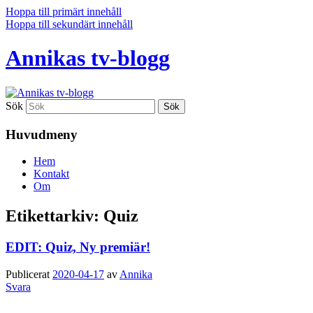
Hoppa till primärt innehåll
Hoppa till sekundärt innehåll
Annikas tv-blogg
Sök
Huvudmeny
Hem
Kontakt
Om
Etikettarkiv:
Quiz
EDIT: Quiz, Ny premiär!
Publicerat
2020-04-17
av
Annika
Svara