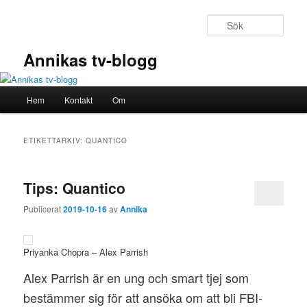
Hoppa
Hoppa
till
till
Sök
primärt
sekundärt
innehåll
innehåll
Annikas tv-blogg
Huvudmeny
Hem
Kontakt
Om
ETIKETTARKIV:
QUANTICO
Tips: Quantico
Publicerat
2019-10-16
av
Annika
Priyanka Chopra – Alex Parrish
Alex Parrish är en ung och smart tjej som
bestämmer sig för att ansöka om att bli FBI-