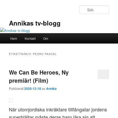
Hoppa
Hoppa
till
till
Sök
primärt
sekundärt
innehåll
innehåll
Annikas tv-blogg
Huvudmeny
Hem
Kontakt
Om
ETIKETTARKIV:
PEDRO PASCAL
We Can Be Heroes, Ny
premiär! (Film)
Publicerat
2020-12-18
av
Annika
När utomjordiska inkräktare tillfångatar jordens
superhjältar måste deras barn lära sig att