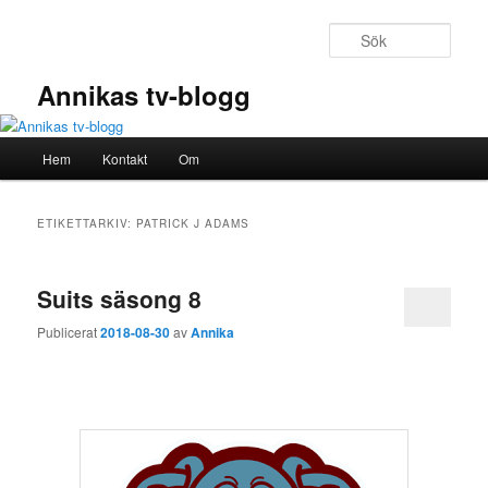
Hoppa
Hoppa
till
till
Sök
primärt
sekundärt
innehåll
innehåll
Annikas tv-blogg
Huvudmeny
Hem
Kontakt
Om
ETIKETTARKIV:
PATRICK J ADAMS
Suits säsong 8
Publicerat
2018-08-30
av
Annika