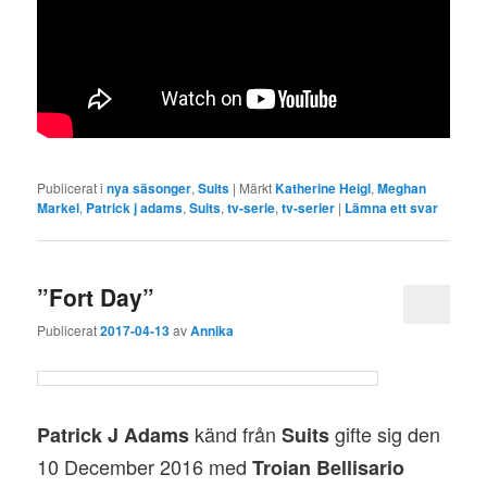
Publicerat i
nya säsonger
,
Suits
|
Märkt
Katherine Heigl
,
Meghan
Markel
,
Patrick j adams
,
Suits
,
tv-serie
,
tv-serier
|
Lämna ett svar
”Fort Day”
Publicerat
2017-04-13
av
Annika
känd från
gifte sig den
Patrick J Adams
Suits
10 December 2016 med
Troian Bellisario