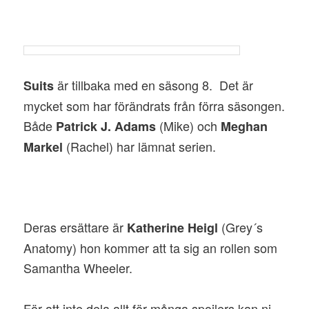
är tillbaka med en säsong 8. Det är
Suits
mycket som har förändrats från förra säsongen.
Både
(Mike) och
Patrick J. Adams
Meghan
(Rachel) har lämnat serien.
Markel
Deras ersättare är
(Grey´s
Katherine Heigl
Anatomy) hon kommer att ta sig an rollen som
Samantha Wheeler.
För att inte dela allt för många spoilers kan ni