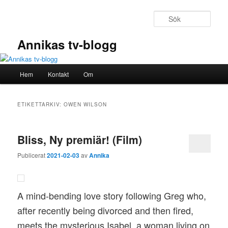
Hoppa
Hoppa
till
till
Sök
primärt
sekundärt
innehåll
innehåll
Annikas tv-blogg
Huvudmeny
Hem
Kontakt
Om
ETIKETTARKIV:
OWEN WILSON
Bliss, Ny premiär! (Film)
Publicerat
2021-02-03
av
Annika
A mind-bending love story following Greg who,
after recently being divorced and then fired,
meets the mysterious Isabel, a woman living on