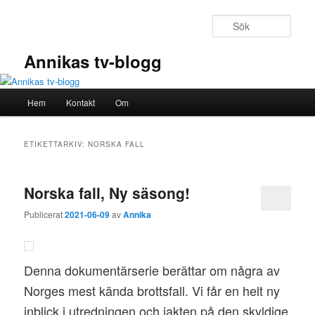
Hoppa
Hoppa
till
till
Sök
primärt
sekundärt
innehåll
innehåll
Annikas tv-blogg
Huvudmeny
Hem
Kontakt
Om
ETIKETTARKIV:
NORSKA FALL
Norska fall, Ny säsong!
Publicerat
2021-06-09
av
Annika
Denna dokumentärserie berättar om några av
Norges mest kända brottsfall. Vi får en helt ny
inblick i utredningen och jakten på den skyldige