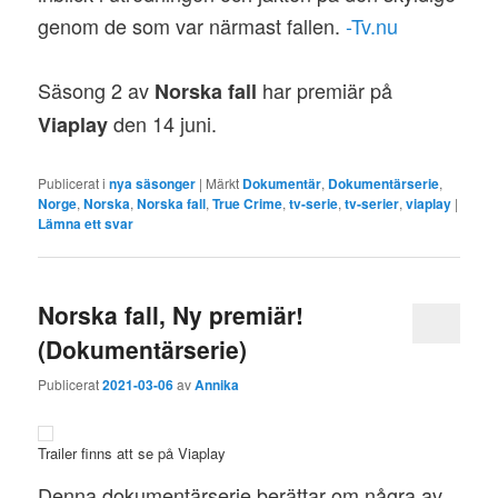
genom de som var närmast fallen.
-Tv.nu
Säsong 2 av
har premiär på
Norska fall
den 14 juni.
Viaplay
Publicerat i
nya säsonger
|
Märkt
Dokumentär
,
Dokumentärserie
,
Norge
,
Norska
,
Norska fall
,
True Crime
,
tv-serie
,
tv-serier
,
viaplay
|
Lämna ett svar
Norska fall, Ny premiär!
(Dokumentärserie)
Publicerat
2021-03-06
av
Annika
Trailer finns att se på Viaplay
Denna dokumentärserie berättar om några av