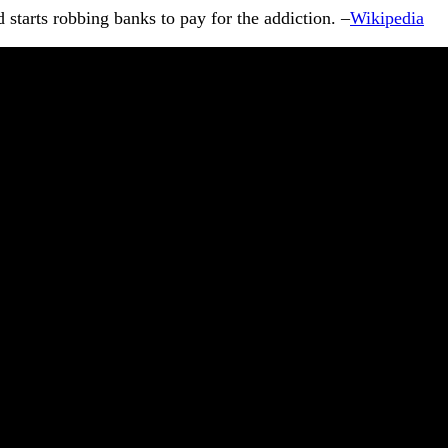
tarts robbing banks to pay for the addiction. –
Wikipedia