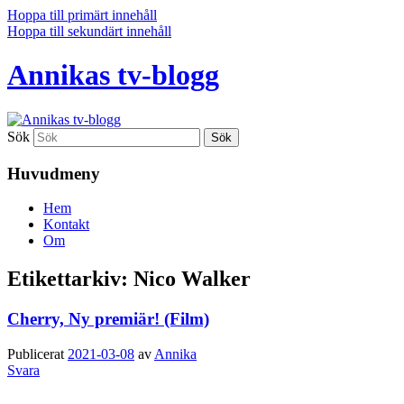
Hoppa till primärt innehåll
Hoppa till sekundärt innehåll
Annikas tv-blogg
Sök
Huvudmeny
Hem
Kontakt
Om
Etikettarkiv:
Nico Walker
Cherry, Ny premiär! (Film)
Publicerat
2021-03-08
av
Annika
Svara