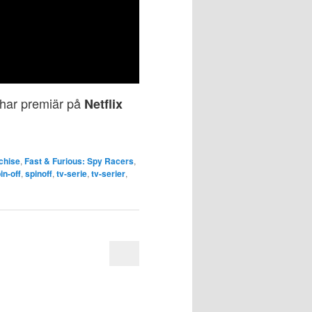
har premiär på
Netflix
chise
,
Fast & Furious: Spy Racers
,
in-off
,
spinoff
,
tv-serie
,
tv-serier
,