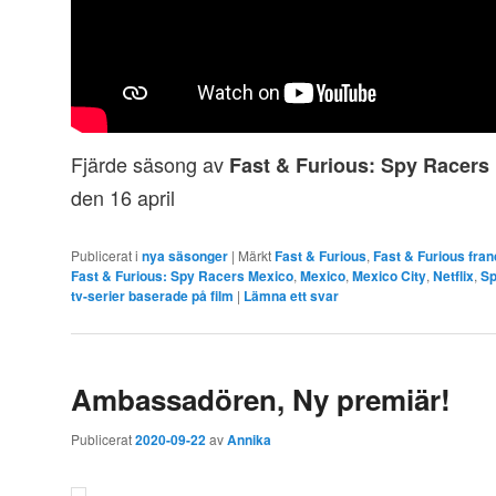
Fjärde säsong av
Fast & Furious: Spy Racers
den 16 april
Publicerat i
nya säsonger
|
Märkt
Fast & Furious
,
Fast & Furious fran
Fast & Furious: Spy Racers Mexico
,
Mexico
,
Mexico City
,
Netflix
,
Sp
tv-serier baserade på film
|
Lämna ett svar
Ambassadören, Ny premiär!
Publicerat
2020-09-22
av
Annika