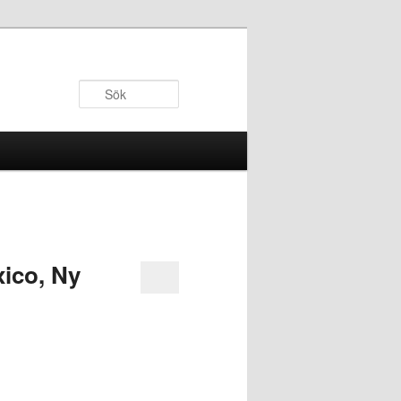
Sök
xico, Ny