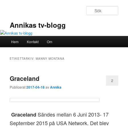
Hoppa
Hoppa
till
till
Sök
primärt
sekundärt
innehåll
innehåll
Annikas tv-blogg
Huvudmeny
Hem
Kontakt
Om
ETIKETTARKIV:
MANNY MONTANA
Graceland
2
Publicerat
2017-04-18
av
Annika
Sändes mellan 6 Juni 2013- 17
Graceland
September 2015 på USA Network. Det blev