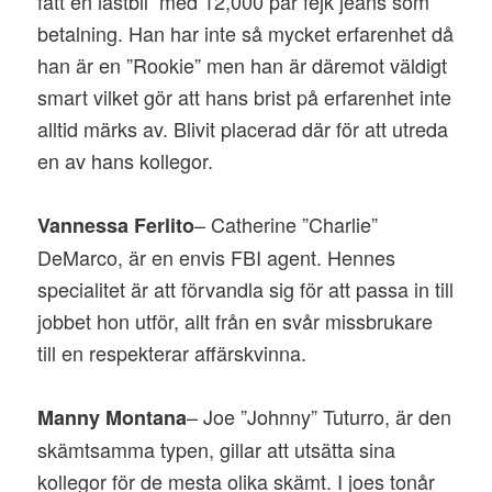
fått en lastbil med 12,000 par fejk jeans som
betalning. Han har inte så mycket erfarenhet då
han är en ”Rookie” men han är däremot väldigt
smart vilket gör att hans brist på erfarenhet inte
alltid märks av. Blivit placerad där för att utreda
en av hans kollegor.
– Catherine ”Charlie”
Vannessa Ferlito
DeMarco, är en envis FBI agent. Hennes
specialitet är att förvandla sig för att passa in till
jobbet hon utför, allt från en svår missbrukare
till en respekterar affärskvinna.
– Joe ”Johnny” Tuturro, är den
Manny Montana
skämtsamma typen, gillar att utsätta sina
kollegor för de mesta olika skämt. I joes tonår