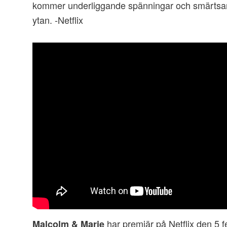
kommer underliggande spänningar och smärtsam
ytan. -Netflix
har premiär på Netflix den 5 f
Malcolm & Marie