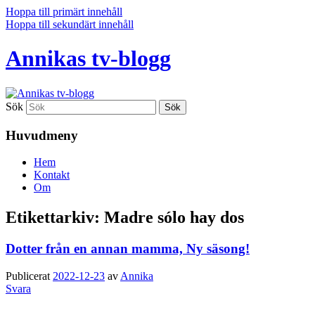
Hoppa till primärt innehåll
Hoppa till sekundärt innehåll
Annikas tv-blogg
Sök
Huvudmeny
Hem
Kontakt
Om
Etikettarkiv:
Madre sólo hay dos
Dotter från en annan mamma, Ny säsong!
Publicerat
2022-12-23
av
Annika
Svara