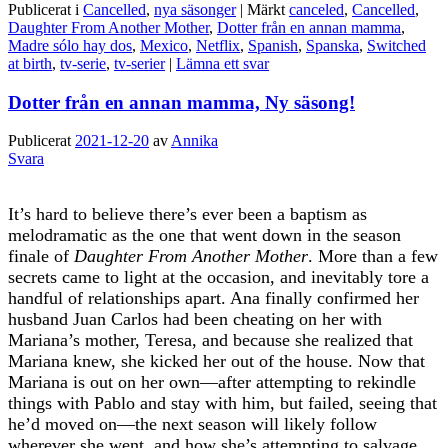
Publicerat i
Cancelled
,
nya säsonger
|
Märkt
canceled
,
Cancelled
,
Daughter From Another Mother
,
Dotter från en annan mamma
,
Madre sólo hay dos
,
Mexico
,
Netflix
,
Spanish
,
Spanska
,
Switched
at birth
,
tv-serie
,
tv-serier
|
Lämna ett svar
Dotter från en annan mamma, Ny säsong!
Publicerat
2021-12-20
av
Annika
Svara
It’s hard to believe there’s ever been a baptism as
melodramatic as the one that went down in the season
finale of
Daughter From Another Mother
. More than a few
secrets came to light at the occasion, and inevitably tore a
handful of relationships apart. Ana finally confirmed her
husband Juan Carlos had been cheating on her with
Mariana’s mother, Teresa, and because she realized that
Mariana knew, she kicked her out of the house. Now that
Mariana is out on her own—after attempting to rekindle
things with Pablo and stay with him, but failed, seeing that
he’d moved on—the next season will likely follow
wherever she went, and how she’s attempting to salvage