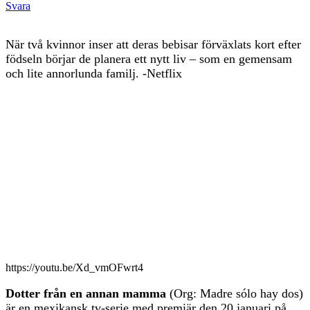
Svara
När två kvinnor inser att deras bebisar förväxlats kort efter
födseln börjar de planera ett nytt liv – som en gemensam
och lite annorlunda familj. -Netflix
https://youtu.be/Xd_vmOFwrt4
Dotter från en annan mamma
(Org: Madre sólo hay dos)
är en mexikansk tv-serie med premiär den 20 januari på