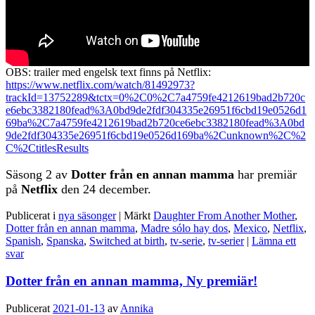
OBS: trailer med engelsk text finns på Netflix:
https://www.netflix.com/watch/81492973?
trackId=13752289&tctx=0%2C0%2C7a4759fe4212619bad2b720c
e6ebc3382180fead%3A0bd9de2fdf304335e26951f6cbd19e0526d1
69ba%2C7a4759fe4212619bad2b720ce6ebc3382180fead%3A0bd
9de2fdf304335e26951f6cbd19e0526d169ba%2Cunknown%2C%2
C%2CtitlesResults
Säsong 2 av
Dotter från en annan mamma
har premiär
på
Netflix
den 24 december.
Publicerat i
nya säsonger
|
Märkt
Daughter From Another Mother
,
Dotter från en annan mamma
,
Madre sólo hay dos
,
Mexico
,
Netflix
,
Spanish
,
Spanska
,
Switched at birth
,
tv-serie
,
tv-serier
|
Lämna ett
svar
Dotter från en annan mamma, Ny premiär!
Publicerat
2021-01-13
av
Annika