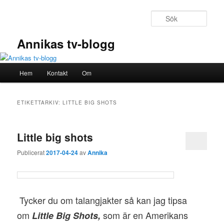
Hoppa
Hoppa
till
till
Sök
primärt
sekundärt
innehåll
innehåll
Annikas tv-blogg
Huvudmeny
Hem
Kontakt
Om
ETIKETTARKIV:
LITTLE BIG SHOTS
Little big shots
Publicerat
2017-04-24
av
Annika
Tycker du om talangjakter så kan jag tipsa
om
som
är en Amerikans
Little Big Shots,