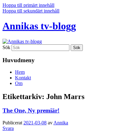
Hoppa till primärt innehåll
Hoppa till sekundärt innehåll
Annikas tv-blogg
Sök
Huvudmeny
Hem
Kontakt
Om
Etikettarkiv:
John Marrs
The One, Ny premiär!
Publicerat
2021-03-08
av
Annika
Svara