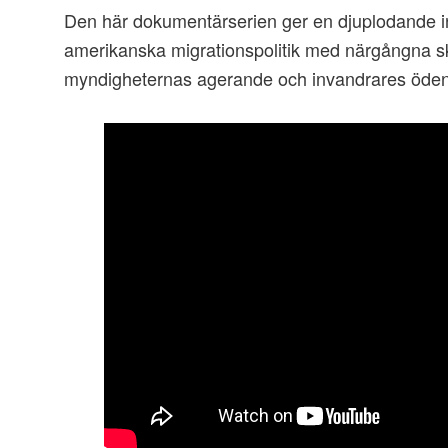
Den här dokumentärserien ger en djuplodande in
amerikanska migrationspolitik med närgångna sk
myndigheternas agerande och invandrares öden.