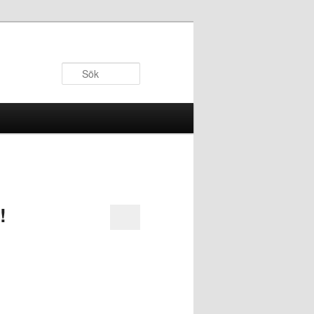
Sök
!