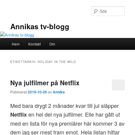
Hoppa
Hoppa
till
till
Sök
primärt
sekundärt
innehåll
innehåll
Annikas tv-blogg
Huvudmeny
Hem
Kontakt
Om
ETIKETTARKIV:
HOLIDAY IN THE WILD
Nya julfilmer på Netflix
Publicerat
2019-10-26
av
Annika
Med bara drygt 2 månader kvar till jul släpper
en hel del nya julfilmer. Elle har gått ut
Netflix
med en lista för nya premiärer här kommer 3 av
dem jag ser mest fram emot. Hela listan hittar