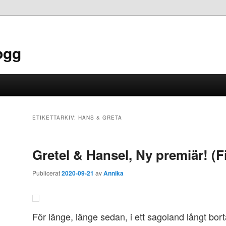
ogg
ETIKETTARKIV:
HANS & GRETA
Gretel & Hansel, Ny premiär! (F
Publicerat
2020-09-21
av
Annika
För länge, länge sedan, i ett sagoland långt bort