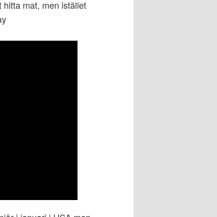
t hitta mat, men istället
ay
iär i januari i USA men