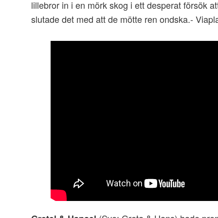
lillebror in i en mörk skog i ett desperat försök at
slutade det med att de mötte ren ondska.- Viapl
(Sve: Greta & Hans) hade prem