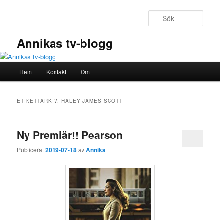
Hoppa
Hoppa
till
till
Sök
primärt
sekundärt
innehåll
innehåll
Annikas tv-blogg
Huvudmeny
Hem
Kontakt
Om
ETIKETTARKIV:
HALEY JAMES SCOTT
Ny Premiär!! Pearson
Publicerat
2019-07-18
av
Annika