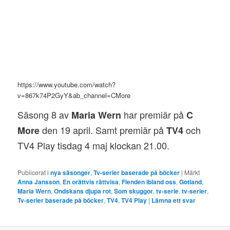
https://www.youtube.com/watch?
v=867k74P2GyY&ab_channel=CMore
Säsong 8 av
har premiär på
Maria Wern
C
den 19 april. Samt premiär på
och
More
TV4
TV4 Play tisdag 4 maj klockan 21.00.
Publicerat i
nya säsonger
,
Tv-serier baserade på böcker
|
Märkt
Anna Jansson
,
En orättvis rättvisa
,
Fienden ibland oss
,
Gotland
,
Maria Wern
,
Ondskans djupa rot
,
Som skuggor
,
tv-serie
,
tv-serier
,
Tv-serier baserade på böcker
,
TV4
,
TV4 Play
|
Lämna ett svar