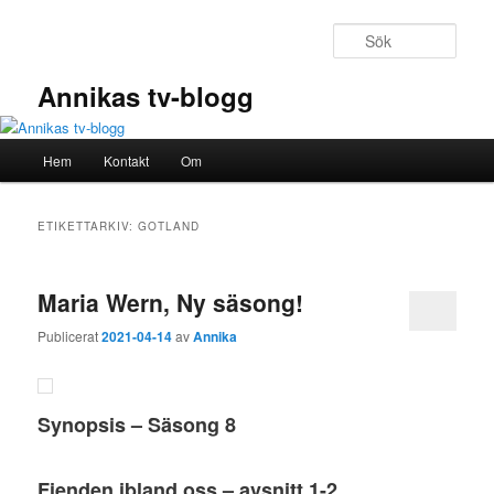
Hoppa
Hoppa
till
till
Sök
primärt
sekundärt
innehåll
innehåll
Annikas tv-blogg
Huvudmeny
Hem
Kontakt
Om
ETIKETTARKIV:
GOTLAND
Maria Wern, Ny säsong!
Publicerat
2021-04-14
av
Annika
Synopsis – Säsong 8
Fienden ibland oss – avsnitt 1-2