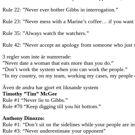
Rule 22: ”Never ever bother Gibbs in interrogation.”
Rule 23: ”Never mess with a Marine’s coffee… if you want t
Rule 35: ”Always watch the watchers.”
Rule 42: ”Never accept an apology from someone who just 
3 regler som inte är numrerade:
”Never date a woman that eats more than you do.”
“Don’t work the system when you can work the people.”
“In my country, on my team, working my cases, my people 
Även de andra har gjort ett liknande system
Timothy ”Tim” McGee
Rule #1 “Never lie to Gibbs.”
Rule #70 “Keep digging till you hit bottom.”
Anthony Dinozzo:
Rule #1: “Don’t sit on the sidelines while your people are in
Rule #3: “Never underestimate your opponent”