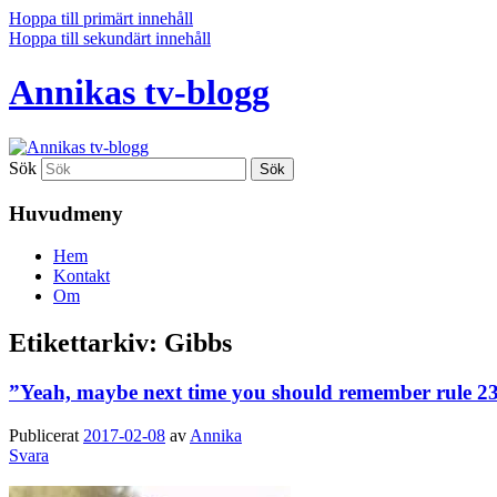
Hoppa till primärt innehåll
Hoppa till sekundärt innehåll
Annikas tv-blogg
Sök
Huvudmeny
Hem
Kontakt
Om
Etikettarkiv:
Gibbs
”Yeah, maybe next time you should remember rule 2
Publicerat
2017-02-08
av
Annika
Svara