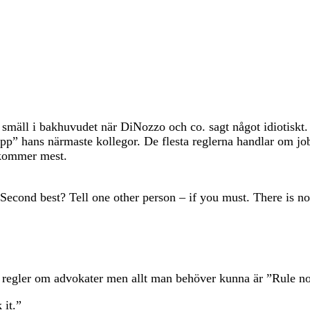
smäll i bakhuvudet när DiNozzo och co. sagt något idiotiskt.
pp” hans närmaste kollegor. De flesta reglerna handlar om jobb
rkommer mest.
 Second best? Tell one other person – if you must. There is no 
a regler om advokater men allt man behöver kunna är ”Rule n
 it.”