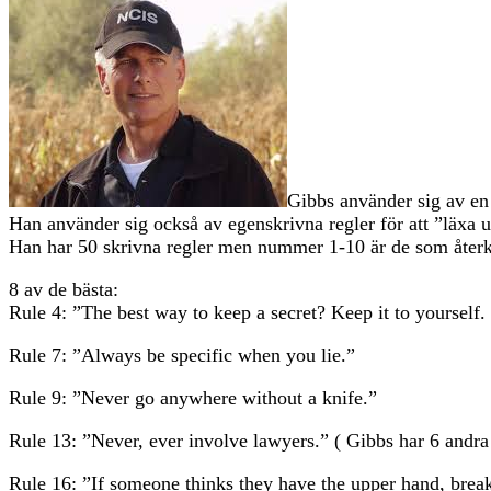
Gibbs använder sig av en 
Han använder sig också av egenskrivna regler för att ”läxa u
Han har 50 skrivna regler men nummer 1-10 är de som åte
8 av de bästa:
Rule 4: ”The best way to keep a secret? Keep it to yourself.
Rule 7: ”Always be specific when you lie.”
Rule 9: ”Never go anywhere without a knife.”
Rule 13: ”Never, ever involve lawyers.” ( Gibbs har 6 andr
Rule 16: ”If someone thinks they have the upper hand, break