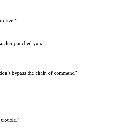
o live.”
sucker punched you.”
don’t bypass the chain of command”
 trouble.”