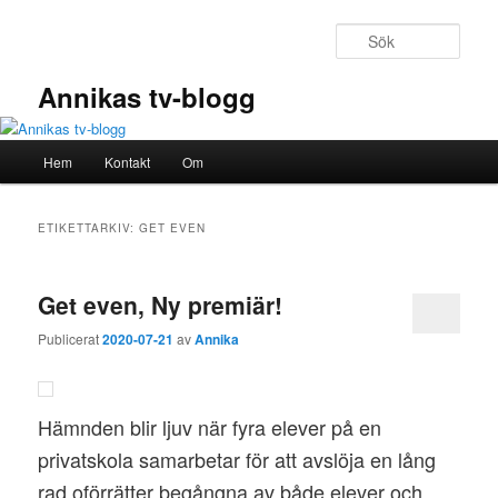
Hoppa
Hoppa
till
till
Sök
primärt
sekundärt
innehåll
innehåll
Annikas tv-blogg
Huvudmeny
Hem
Kontakt
Om
ETIKETTARKIV:
GET EVEN
Get even, Ny premiär!
Publicerat
2020-07-21
av
Annika
Hämnden blir ljuv när fyra elever på en
privatskola samarbetar för att avslöja en lång
rad oförrätter begångna av både elever och