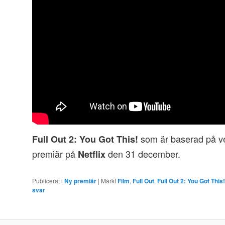
som är baserad på ve
Full Out 2: You Got This!
premiär på
den 31 december.
Netflix
Publicerat i
Ny premiär
|
Märkt
Film
,
Full Out
,
Full Out 2: You Got This!
svar