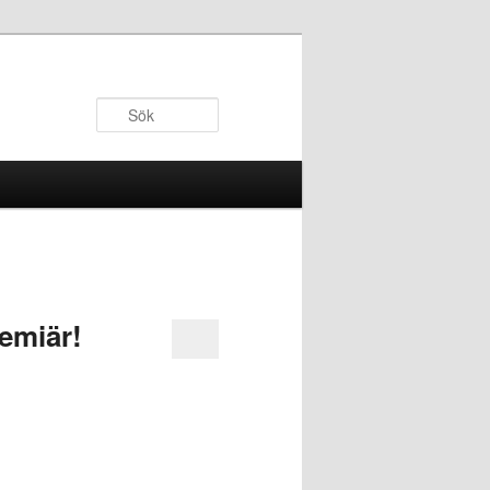
Sök
remiär!