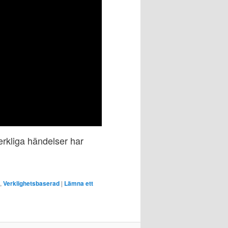
rkliga händelser har
,
Verklighetsbaserad
|
Lämna ett