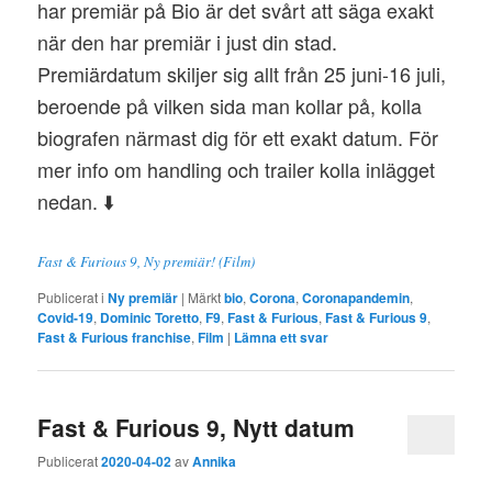
har premiär på Bio är det svårt att säga exakt
när den har premiär i just din stad.
Premiärdatum skiljer sig allt från 25 juni-16 juli,
beroende på vilken sida man kollar på, kolla
biografen närmast dig för ett exakt datum. För
mer info om handling och trailer kolla inlägget
nedan. ⬇️
Fast & Furious 9, Ny premiär! (Film)
Publicerat i
Ny premiär
|
Märkt
bio
,
Corona
,
Coronapandemin
,
Covid-19
,
Dominic Toretto
,
F9
,
Fast & Furious
,
Fast & Furious 9
,
Fast & Furious franchise
,
Film
|
Lämna ett svar
Fast & Furious 9, Nytt datum
Publicerat
2020-04-02
av
Annika