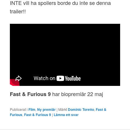
INTE vill ha spoilers borde du inte se denna
trailer!!
har biopremiär 22 maj
Fast & Furious 9
Publicerat i
Film
,
Ny premiär
|
Märkt
Dominic Toretto
,
Fast &
Furious
,
Fast & Furious 9
|
Lämna ett svar