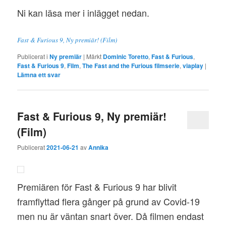
Ni kan läsa mer i inlägget nedan.
Fast & Furious 9, Ny premiär! (Film)
Publicerat i
Ny premiär
|
Märkt
Dominic Toretto
,
Fast & Furious
,
Fast & Furious 9
,
Film
,
The Fast and the Furious filmserie
,
viaplay
|
Lämna ett svar
Fast & Furious 9, Ny premiär!
(Film)
Publicerat
2021-06-21
av
Annika
Premiären för Fast & Furious 9 har blivit
framflyttad flera gånger på grund av Covid-19
men nu är väntan snart över. Då filmen endast