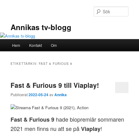
Hoppa
Hoppa
till
till
Sök
primärt
sekundärt
innehåll
innehåll
Annikas tv-blogg
Huvudmeny
Hem
Kontakt
Om
ETIKETTARKIV:
FAST & FURIOUS 9
Fast & Furious 9 till Viaplay!
Publicerat
2022-05-24
av
Annika
hade biopremiär sommaren
Fast & Furious 9
2021 men finns nu att se på
!
Viaplay