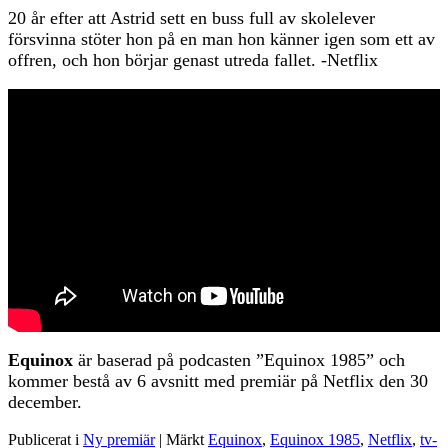
20 år efter att Astrid sett en buss full av skolelever
försvinna stöter hon på en man hon känner igen som ett av
offren, och hon börjar genast utreda fallet. -Netflix
Equinox
är baserad på podcasten ”Equinox 1985” och
kommer bestå av 6 avsnitt med premiär på Netflix den 30
december.
Publicerat i
Ny premiär
|
Märkt
Equinox
,
Equinox 1985
,
Netflix
,
tv-