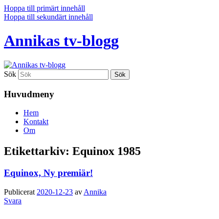
Hoppa till primärt innehåll
Hoppa till sekundärt innehåll
Annikas tv-blogg
Sök
Huvudmeny
Hem
Kontakt
Om
Etikettarkiv:
Equinox 1985
Equinox, Ny premiär!
Publicerat
2020-12-23
av
Annika
Svara